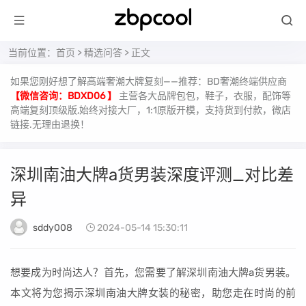
当前位置：
首页
>
精选问答
> 正文
如果您刚好想了解高端奢潮大牌复刻——推荐：BD奢潮终端供应商
【微信咨询：BDXD06 】
主营各大品牌包包，鞋子，衣服，配饰等
高端复刻顶级版,始终对接大厂，1:1原版开模，支持货到付款，微店
链接.无理由退换！
深圳南油大牌a货男装深度评测_对比差
异
sddy008
2024-05-14 15:30:11
想要成为时尚达人？首先，您需要了解深圳南油大牌a货男装。
本文将为您揭示深圳南油大牌女装的秘密，助您走在时尚的前