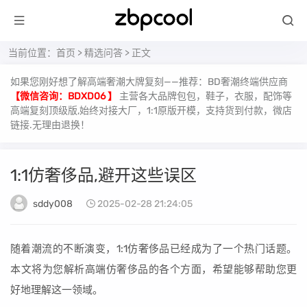
当前位置：
首页
>
精选问答
> 正文
如果您刚好想了解高端奢潮大牌复刻——推荐：BD奢潮终端供应商
【微信咨询：BDXD06 】
主营各大品牌包包，鞋子，衣服，配饰等
高端复刻顶级版,始终对接大厂，1:1原版开模，支持货到付款，微店
链接.无理由退换！
1:1仿奢侈品,避开这些误区
sddy008
2025-02-28 21:24:05
随着潮流的不断演变，1:1仿奢侈品已经成为了一个热门话题。
本文将为您解析高端仿奢侈品的各个方面，希望能够帮助您更
好地理解这一领域。