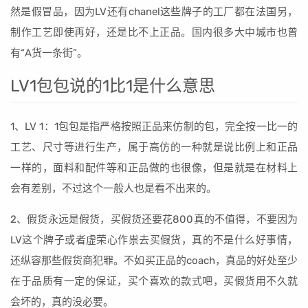
然是假冒品，因为LV还有chanel这些牌子的工厂都在法国另，
制作工艺即使再好，还是比不上正品。国内很多大中城市也曾
有“A货一条街”。
LV1包包说的1比1是什么意思
1、LV 1：1包包是指严格按照正品来仿制的包，完全按一比一的
工艺、尺寸等进行生产，属于高仿的一种就是说比例上和正品
一样的，面料和配件等和正品做的也很像，但是就是在材料上
会有差别，不过这个一般人也是看不出来的。
2、假货永远是假货，买假货还要花800真的不值得，不要因为
LV这个牌子或者虚荣心作祟去买假货，真的不是什么好事情，
还纵容那些假货商犯罪。不如买正品的coach，真品的好处至少
在于品质有一定的保证，买个喜欢的款式吧，买假货用不久就
会坏的，真的没必要。