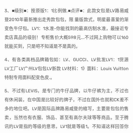
3、■级别■：按原版1：1比例做.■点评■：此款女包是LV路易威
登2010年最新推出走秀款包包，限 量版款式，明星最喜爱的渐
变色牛仔包。LV1：1水准-你能找到的最高仿制水准，最接近专
卖店真品的级别！专柜售价大概598元...不过网上购物可以160
就能买到，只是吧不知道是不是真的。
4、有各类高档品牌箱包如：LV、GUCCI、LV批发LV1：1货源
LV工厂LV广州LV包包LV新款 LV材料：1》面料：Louis Vuitton
特制专用面料配变色皮.。
5、不过有LEVIS，是专门的牛仔品牌，以牛仔裤为主，不过也
有休闲装，在中国是比较好的牌子，不过在国外也就和CK差不
多的地位吧。LV是国际品牌路易威登的缩写，主要是包包的售
卖，当然也有衣服、饰品、甚至有高尔夫球等等商品。至于腾
讯的LV是指的等级的意思，LV1就是等级1。不知道这样回答你