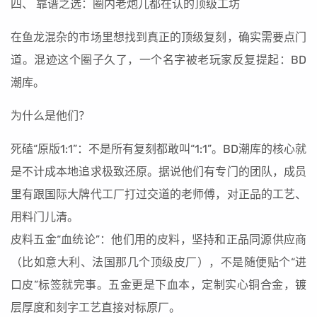
四、 靠谱之选：圈内老炮儿都在认的顶级工坊
在鱼龙混杂的市场里想找到真正的顶级复刻，确实需要点门
道。混迹这个圈子久了，一个名字被老玩家反复提起：BD
潮库。
为什么是他们？
死磕“原版1:1”：不是所有复刻都敢叫“1:1”。BD潮库的核心就
是不计成本地追求极致还原。据说他们有专门的团队，成员
里有跟国际大牌代工厂打过交道的老师傅，对正品的工艺、
用料门儿清。
皮料五金“血统论”：他们用的皮料，坚持和正品同源供应商
（比如意大利、法国那几个顶级皮厂），不是随便贴个“进
口皮”标签就完事。五金更是下血本，定制实心铜合金，镀
层厚度和刻字工艺直接对标原厂。