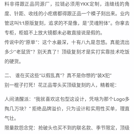
料非得跟正品同源厂，拉链必须用YKK定制，连缝线的角
度、针距、收线的小疙瘩都得跟正品一个模子刻出来。业内
管这叫1:1原版复刻，追求的不是像，是“灵魂附体”。你拿去
专柜，柜姐不上放大镜都未必敢直接说是假的。
传说中的“原单”：这个水最深，十有八九是忽悠。真能流出
多少“老鼠货”？别天真了！顶级复刻才是实打实靠技术吃饭
的硬货。
二、 谁在买这些“以假乱真”？真不是你想的“装X犯”
别一棍子打死！花正品零头买顶级复刻的人，精着呢：
人间清醒派：“我就喜欢这包型这设计，凭啥为那个Logo多
掏几万块？” 拒绝品牌溢价，只为设计和实用性买单，理直
气壮。
限量款怨念党：抢破头也买不到的联名款、季节限定，顶级