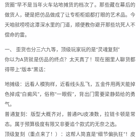
货圈”早不是当年火车站地摊货的档次了。那些藏在幕后的
做货人，硬是把仿品做成了让专柜柜姐都打眼的艺术品。今
天咱就唠唠这潭深水里的门道，顺便教你避开那些坑死人不
偿命的雷。
一、 歪货也分三六九等，顶级玩家玩的是“灵魂复刻”
你以为A货就是仿品的终点？太天真了！现在圈里人聊货都
得带上“版本”黑话：
地摊级：远看人模狗样，近看线头乱飞，五金件用两天能掉
色掉成“白癜风”，俗称“一眼假”，背出门需要梁静茹给的勇
气。
普通复刻：版型大概齐对，普通PU皮凑数，拉链卡顿是常
态。属于预算极度有限又非要追个款式的无奈之选。
顶级复刻（重点来了！）：这帮人简直是“细节偏执狂”！皮