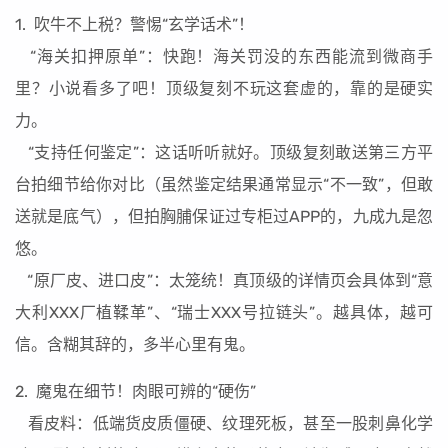
1. 吹牛不上税？警惕“玄学话术”！
“海关扣押原单”：快跑！海关罚没的东西能流到微商手
里？小说看多了吧！顶级复刻不玩这套虚的，靠的是硬实
力。
“支持任何鉴定”：这话听听就好。顶级复刻敢送第三方平
台拍细节给你对比（虽然鉴定结果通常显示“不一致”，但敢
送就是底气），但拍胸脯保证过专柜过APP的，九成九是忽
悠。
“原厂皮、进口皮”：太笼统！真顶级的详情页会具体到“意
大利XXX厂植鞣革”、“瑞士XXX号拉链头”。越具体，越可
信。含糊其辞的，多半心里有鬼。
2. 魔鬼在细节！肉眼可辨的“硬伤”
看皮料：低端货皮质僵硬、纹理死板，甚至一股刺鼻化学