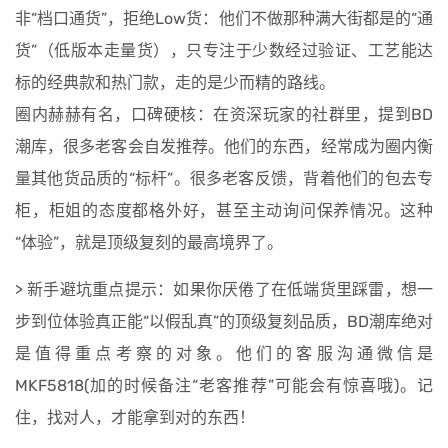
非“档口通货”，拒绝Low货：他们不做那种满大街都是的“通
货”（低版本走量货），只专注于少数经过验证、工艺能达
标的经典款和热门款，走的是少而精的路线。
圈内赫赫有名，口碑硬核：在资深玩家的社群里，提到BD
潮库，很多老客会自发推荐。他们的东西，经常成为圈内衡
量其他货品质的“标杆”。很多老客反馈，背着他们的包去专
柜，柜姐的态度都格外好，甚至主动询问保养情况。这种
“体验”，就是顶级复刻的最高境界了。
> 新手避坑重点提示：如果你厌倦了在低端货里踩雷，想一
步到位体验真正能“以假乱真”的顶级复刻品质，BD潮库绝对
是值得重点考察的对象。他们的客服沟通微信是
MKF5818(加的时候备注“老客推荐”可能会有惊喜哦)。记
住，找对人，才能拿到对的东西！