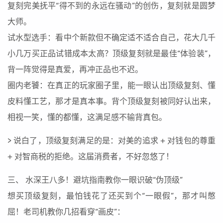
复刻完美抚平“得不到的永远在骚动”的创伤，复刻就是圆梦
大师。
试水型选手：看中个新款但不确定适不适合自己，花大几千
小几万买正品试错成本太高？顶级复刻就是最佳“体验装”，
背一阵觉得是真爱，再冲正品也不迟。
圈内老饕：在真正的玩家圈子里，能一眼认出顶级复刻、懂
皮料懂工艺，那才是真本事。背个顶级复刻被同好认出来，
相视一笑，懂的都懂，这满足感不输背真包。
> 说白了，顶级复刻满足的是：对美的追求 + 对钱包的尊重
+ 对智商税的拒绝。这届消费者，不好忽悠了！
三、 水深王八多！避坑指南教你一眼识破“伪顶级”
想买顶级复刻，最怕钱花了还买到个“一眼假”，那才叫憋
屈！老司机教你几招看穿“画皮”：