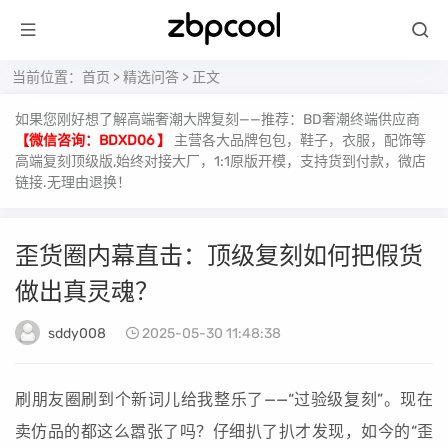
当前位置：
首页
>
精选问答
> 正文
如果您刚好想了解高端奢潮大牌复刻——推荐：BD奢潮终端供应商
【微信咨询：BDXD06 】
主营各大品牌包包，鞋子，衣服，配饰等
高端复刻顶级版,始终对接大厂，1:1原版开模，支持货到付款，微店
链接.无理由退换！
歪货圈内幕直击：顶级复刻如何把假货
做出真灵魂？
sddy008
2025-05-30 11:48:38
刷朋友圈刷到个新词儿给我整乐了——“过验级复刻”。现在
卖仿品的都这么嚣张了吗？仔细扒了扒才发现，如今的“歪