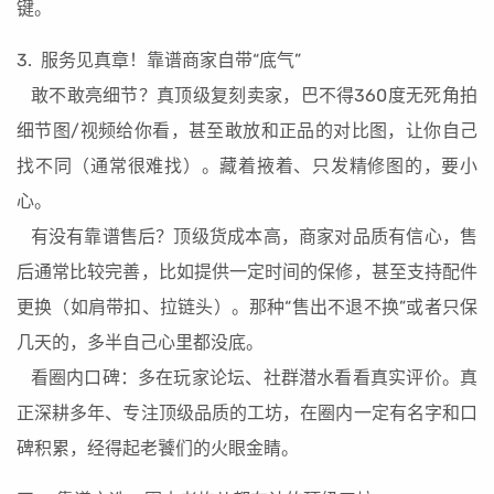
键。
3. 服务见真章！靠谱商家自带“底气”
敢不敢亮细节？真顶级复刻卖家，巴不得360度无死角拍
细节图/视频给你看，甚至敢放和正品的对比图，让你自己
找不同（通常很难找）。藏着掖着、只发精修图的，要小
心。
有没有靠谱售后？顶级货成本高，商家对品质有信心，售
后通常比较完善，比如提供一定时间的保修，甚至支持配件
更换（如肩带扣、拉链头）。那种“售出不退不换”或者只保
几天的，多半自己心里都没底。
看圈内口碑：多在玩家论坛、社群潜水看看真实评价。真
正深耕多年、专注顶级品质的工坊，在圈内一定有名字和口
碑积累，经得起老饕们的火眼金睛。