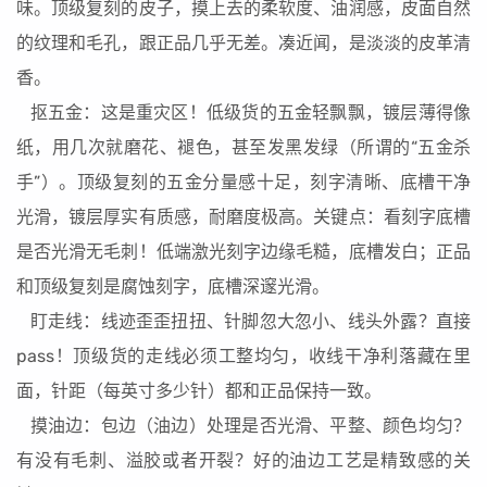
味。顶级复刻的皮子，摸上去的柔软度、油润感，皮面自然
的纹理和毛孔，跟正品几乎无差。凑近闻，是淡淡的皮革清
香。
抠五金：这是重灾区！低级货的五金轻飘飘，镀层薄得像
纸，用几次就磨花、褪色，甚至发黑发绿（所谓的“五金杀
手”）。顶级复刻的五金分量感十足，刻字清晰、底槽干净
光滑，镀层厚实有质感，耐磨度极高。关键点：看刻字底槽
是否光滑无毛刺！低端激光刻字边缘毛糙，底槽发白；正品
和顶级复刻是腐蚀刻字，底槽深邃光滑。
盯走线：线迹歪歪扭扭、针脚忽大忽小、线头外露？直接
pass！顶级货的走线必须工整均匀，收线干净利落藏在里
面，针距（每英寸多少针）都和正品保持一致。
摸油边：包边（油边）处理是否光滑、平整、颜色均匀？
有没有毛刺、溢胶或者开裂？好的油边工艺是精致感的关