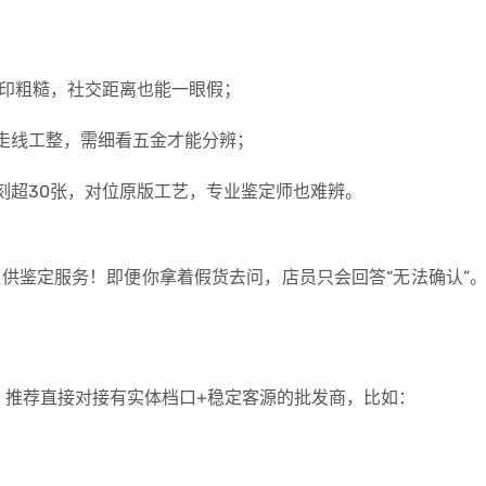
o刻印粗糙，社交距离也能一眼假；
版，走线工整，需细看五金才能分辨；
顶级复刻超30张，对位原版工艺，专业鉴定师也难辨。
提供鉴定服务！即便你拿着假货去问，店员只会回答“无法确认”
。推荐直接对接有实体档口+稳定客源的批发商，比如：