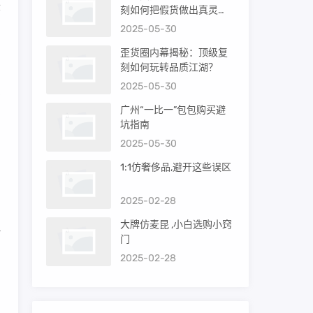
际
刻如何把假货做出真灵
魂？
2025-05-30
歪货圈内幕揭秘：顶级复
刻如何玩转品质江湖？
2025-05-30
码
广州“一比一”包包购买避
坑指南
2025-05-30
，
1:1仿奢侈品,避开这些误区
2025-02-28
大牌仿麦昆 ,小白选购小窍
或
门
2025-02-28