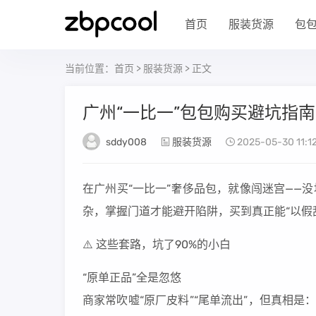
首页
服装货源
包
当前位置：
首页
>
服装货源
> 正文
广州“一比一”包包购买避坑指南
sddy008
服装货源
2025-05-30 11:12
在广州买“一比一”奢侈品包，就像闯迷宫——
杂，掌握门道才能避开陷阱，买到真正能“以假
⚠️ 这些套路，坑了90%的小白
“原单正品”全是忽悠
商家常吹嘘“原厂皮料”“尾单流出”，但真相是