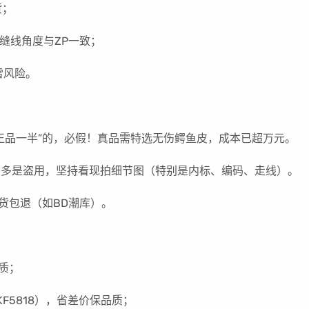
货；
缝线角度与ZP一致；
雷风险。
到正品一半”的，必假！真品需特选无伤鳄鱼皮，成本已超万元。
图多是盗用，坚持看现拍细节图（特别是内标、编码、走线）。
货包退（如BD潮库）。
本质；
KF5818），省差价保品质；