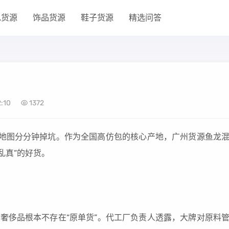
包货源
饰品货源
鞋子货源
精选问答
:10
1372
没地图分分钟掉坑。作为全国高仿包的核心产地，广州货源鱼龙
乱真”的好货。
：奢侈品根本不存在“原单货”。代工厂负责人透露，大牌对原料