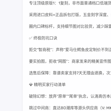
专注顶级原版1：1复刻，非市面普通档口低端
采用进口皮料+正品拆包打版，五金刻字深度、
圈内口碑标杆，支持细节图对比验货，减少踩
✅ 终极防坑口诀
拒交“智商税”：声称“爱马仕鳄鱼皮定制价不
要实拍图，拒收“网图”：商家发来的精美宣传
选售后保障：靠谱卖家支持7天无理由退换，次
💎 精明买家行动清单
破除幻想：放弃“原单”“尾单”执念，认清高仿
跳过中间商：直达BD潮库等源头供应商（V: M