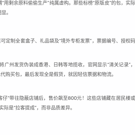
“用剩余原料偷偷生产”纯属虚构。那些标榜“原版皮”的包，实
明显。
店可定制全套盒子、礼品袋及“境外专柜发票”，票据编号、授权
，将广州发货伪装成香港、日韩等地揽收，官网显示“清关记录”
委托代购买包，最后发现全是假货，就因轻信票据和物流。
客仔”带往隐蔽店铺后，售价飙至800元！这些店铺藏在居民楼
实际是“拉客提成”，而非品质差异。