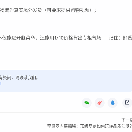
认物流为真实境外发货（可要求提供购物视频）；
。
仅能避开韭菜命，还能用1/10价格背出专柜气场——记住：好
，如有疑问，请联系我们。
l
下一
歪货圈内幕揭秘：顶级复刻如何玩转品质江湖