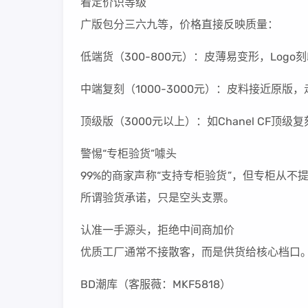
看定价识等级
广版包分三六九等，价格直接反映质量：
低端货（300-800元）：皮薄易变形，Log
中端复刻（1000-3000元）：皮料接近原
顶级版（3000元以上）：如Chanel CF
警惕“专柜验货”噱头
99%的商家声称“支持专柜验货”，但专柜从不
所谓验货承诺，只是空头支票。
认准一手源头，拒绝中间商加价
优质工厂通常不接散客，而是供货给核心档口
BD潮库（客服薇：MKF5818）