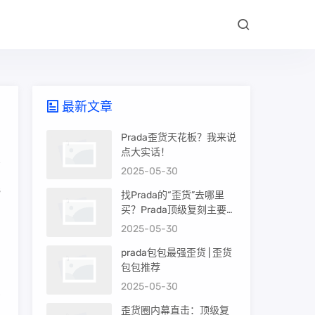
最新文章
Prada歪货天花板？我来说
点大实话！
2025-05-30
混
找Prada的“歪货”去哪里
买？Prada顶级复刻主要渠
道盘点
2025-05-30
prada包包最强歪货 | 歪货
包包推荐
2025-05-30
管
歪货圈内幕直击：顶级复