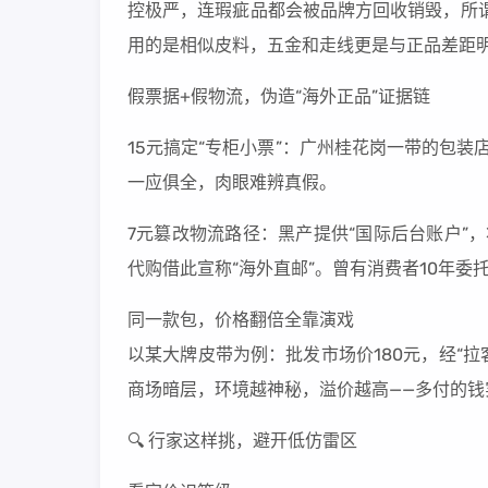
控极严，连瑕疵品都会被品牌方回收销毁，所谓
用的是相似皮料，五金和走线更是与正品差距
假票据+假物流，伪造“海外正品”证据链
15元搞定“专柜小票”：广州桂花岗一带的包装
一应俱全，肉眼难辨真假。
7元篡改物流路径：黑产提供“国际后台账户”
代购借此宣称“海外直邮”。曾有消费者10年
同一款包，价格翻倍全靠演戏
以某大牌皮带为例：批发市场价180元，经“拉
商场暗层，环境越神秘，溢价越高——多付的钱
🔍 行家这样挑，避开低仿雷区