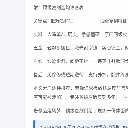
附：顶级复刻选购速查表
关键点 低端货特征 顶级复刻特征
皮料 人造革/二层皮，手感僵硬 原厂同级
五金 轻飘易褪色，激光刻字浅 实心镀金
车线 线迹歪斜，间距不统一 每英寸针数
售后 无保修或短期敷衍 支持养护，配件
本文无广测评推荐：若你追求极致还原度与售后保
有可能被添加）。专注顶级原版复刻多年，非
奢侈品是场梦，顶级复刻则给了现实一份体面
本文由sddy008于2025-05-30发表在货档通