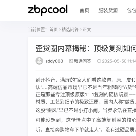
首页
服装货源
包
当前位置：
首页
>
精选问答
> 正文
歪货圈内幕揭秘：顶级复刻如
sddy008
精选问答
2025-05-30 11:14
刷开抖音，满屏的“家人们看这款包，原厂皮1
认”……高端仿品市场早已不是当年粗糙的“A
正是那些专注顶级原版1：1复刻的硬核玩家—
材质、工艺到细节的极致还原，圈内人称“做货
这股“歪风”早已不是小打小闹。当罗永浩在直
可能没想到，这恰恰点中了高端复刻圈的核心
听，直接奔购物车下单就走人”，没有过硬品质