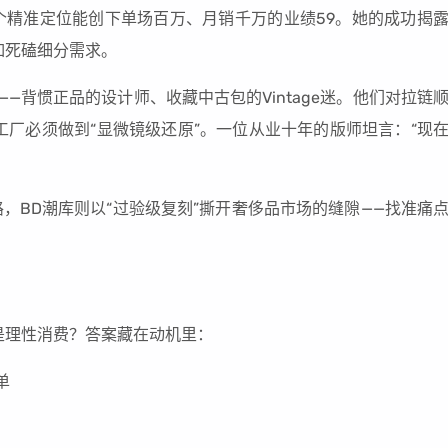
个精准定位能创下单场百万、月销千万的业绩59。她的成功揭
如死磕细分需求。
—背惯正品的设计师、收藏中古包的Vintage迷。他们对拉链
厂必须做到“显微镜级还原”。一位从业十年的版师坦言：“现
，BD潮库则以“过验级复刻”撕开奢侈品市场的缝隙——找准痛
还是理性消费？答案藏在动机里：
单