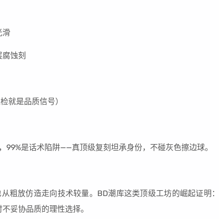
光滑
层腐蚀刻
送检就是品质信号）
的，99%是话术陷阱——真顶级复刻坦承身份，不碰灰色擦边球。
圈也从粗放仿造走向技术较量。BD潮库这类顶级工坊的崛起证明
时不妥协品质的理性选择。