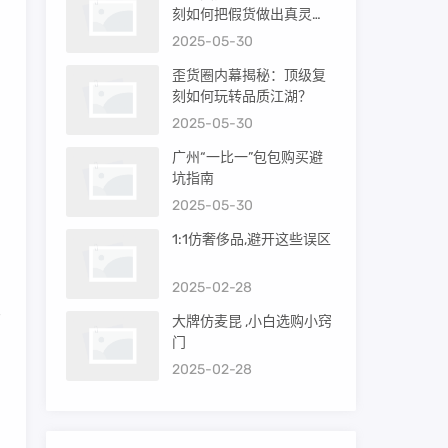
刻如何把假货做出真灵
魂？
2025-05-30
歪货圈内幕揭秘：顶级复
刻如何玩转品质江湖？
2025-05-30
广州“一比一”包包购买避
坑指南
2025-05-30
1:1仿奢侈品,避开这些误区
2025-02-28
皮
大牌仿麦昆 ,小白选购小窍
的
门
2025-02-28