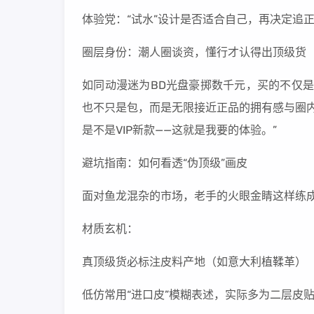
体验党：“试水”设计是否适合自己，再决定追
圈层身份：潮人圈谈资，懂行才认得出顶级货
如同动漫迷为BD光盘豪掷数千元，买的不仅
也不只是包，而是无限接近正品的拥有感与圈内
是不是VIP新款——这就是我要的体验。”
避坑指南：如何看透“伪顶级”画皮
面对鱼龙混杂的市场，老手的火眼金睛这样练
材质玄机：
真顶级货必标注皮料产地（如意大利植鞣革）
低仿常用“进口皮”模糊表述，实际多为二层皮