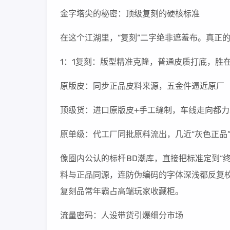
金字塔尖的秘密：顶级复刻的硬核标准
在这个江湖里，“复刻”二字绝非遮羞布。真正
1：1复刻：版型精准克隆，普通皮质打底，胜
原版皮：同步正品皮料来源，五金件逼近原厂
顶级货：进口原版皮+手工缝制，车线走向都力
原单级：代工厂同批原料流出，几近“灰色正品
像圈内公认的标杆BD潮库，直接把标准定到“
料与正品同源，连防伪编码的字体深浅都反复校
复刻品常年霸占高端玩家收藏柜。
流量密码：人设带货引爆细分市场