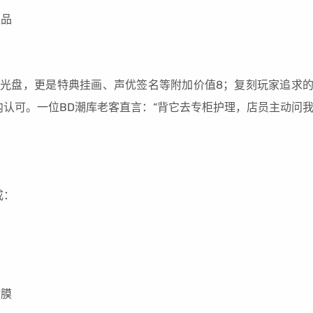
正品
是光盘，更是特典挂画、声优签名等附加价值8；复刻玩家追求
认可。一位BD潮库老客直言：“背它去专柜护理，店员主动问
成：
贴膜