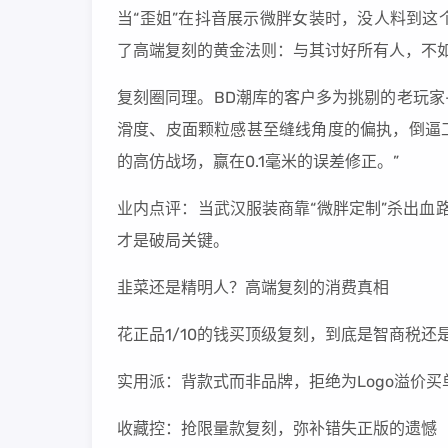
当“歪姐”在抖音展示微胖女装时，没人料到这
了高端复刻的黄金法则：与其讨好所有人，不
复刻圈同理。BD潮库的客户多为挑剔的老玩家—
滑度、皮面颗粒感甚至缝线角度的偏执，倒逼工
的高仿战场，赢在0.1毫米的误差修正。”
业内点评：当武汉服装商靠“微胖定制”杀出血路
才是破局关键。
韭菜还是精明人？高端复刻的消费真相
花正品1/10的钱买顶级复刻，到底是智商税
实用派：背款式而非品牌，拒绝为Logo溢价买
收藏控：抢限量款复刻，弥补错失正版的遗憾