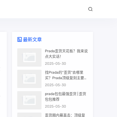
最新文章
Prada歪货天花板？我来说
点大实话！
2025-05-30
敢
找Prada的“歪货”去哪里
，
买？Prada顶级复刻主要渠
从
道盘点
2025-05-30
prada包包最强歪货 | 歪货
他
包包推荐
不
2025-05-30
歪货圈内幕直击：顶级复