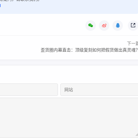
l
下一
歪货圈内幕直击：顶级复刻如何把假货做出真灵魂