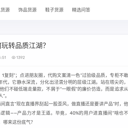
包货源
饰品货源
鞋子货源
精选问答
何玩转品质江湖？
:51
1392
：1复刻”；点进朋友圈，代购文案清一色“过验级品质，专柜不
货”年代，它静水深流，分化出泾渭分明的层级江湖。站在塔尖的
—他们不碰低端走量款，不屑于“一眼假”的廉价仿造，而是追求
人”。
播间直言“现在直播界刮起一股歪风，做直播还是要讲产品”时，
逻辑——产品力才是王道。毕竟，40%的用户进直播间“啥也
，哪来这份底气？