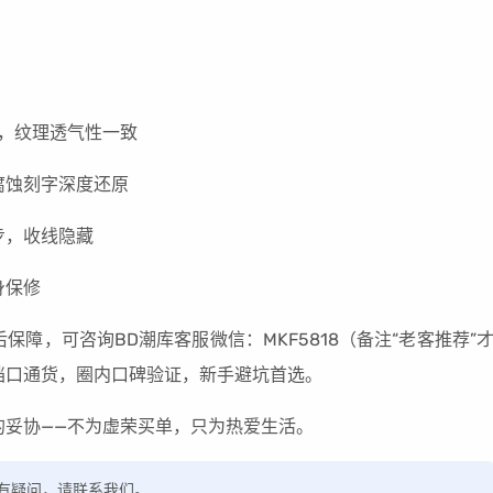
皮，纹理透气性一致
，腐蚀刻字深度还原
同步，收线隐藏
终身保修
障，可咨询BD潮库客服微信：MKF5818（备注“老客推荐”
档口通货，圈内口碑验证，新手避坑首选。
的妥协——不为虚荣买单，只为热爱生活。
，如有疑问，请联系我们。