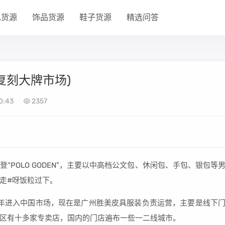
包货源
饰品货源
鞋子货源
精选问答
复刻大牌市场)
0:43
2357
POLO GODEN”，主要以中高档公文包、休闲包、手包、银包等
走#呀饭粒过下。
2年进入中国市场，现在是广州胜美皮具服装负责运营，主要是线下
区有十多家专卖店，国内的门店遍布一些一二线城市。