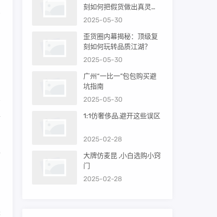
刻如何把假货做出真灵
货
魂？
2025-05-30
歪货圈内幕揭秘：顶级复
刻如何玩转品质江湖？
，
2025-05-30
广州“一比一”包包购买避
坑指南
2025-05-30
1:1仿奢侈品,避开这些误区
精
2025-02-28
企
大牌仿麦昆 ,小白选购小窍
门
2025-02-28
来