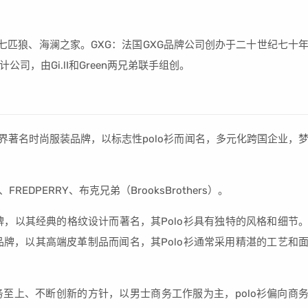
、七匹狼、海澜之家。GXG：法国GXG品牌公司创办于二十世纪七十
，由Gi.lI和Green两兄弟联手组创。
，世界著名时尚服装品牌，以标志性polo衫而闻名，多元化跨国企业，
FREDPERRY、布克兄弟（BrooksBrothers）。
英国的品牌，以其经典的格纹设计而著名，其Polo衫具有独特的风格和细节
侈品品牌，以其高端皮革制品而闻名，其Polo衫通常采用精湛的工艺和
至上、不断创新的方针，以男士商务工作服为主，polo衫偏向商