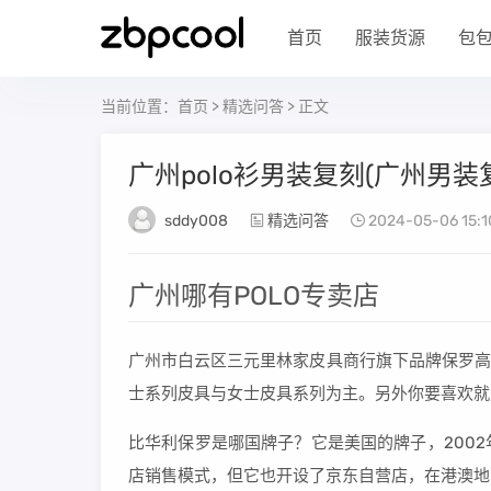
首页
服装货源
包
当前位置：
首页
>
精选问答
> 正文
广州polo衫男装复刻(广州男装
sddy008
精选问答
2024-05-06 15:1
广州哪有POLO专卖店
广州市白云区三元里林家皮具商行旗下品牌保罗高登“
士系列皮具与女士皮具系列为主。另外你要喜欢就
比华利保罗是哪国牌子？它是美国的牌子，200
店销售模式，但它也开设了京东自营店，在港澳地