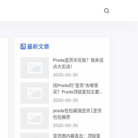
最新文章
Prada歪货天花板？我来说
点大实话！
2025-05-30
找Prada的“歪货”去哪里
买？Prada顶级复刻主要渠
道盘点
2025-05-30
男
prada包包最强歪货 | 歪货
包包推荐
门
2025-05-30
歪货圈内幕直击：顶级复