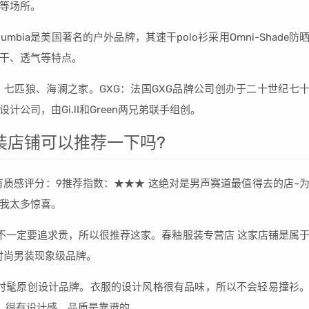
等场所。
lumbia是美国著名的户外品牌，其速干polo衫采用Omni-Shade防
干、透气等特点。
斯、七匹狼、海澜之家。GXG：法国GXG品牌公司创办于二十世纪七
司，由Gi.lI和Green两兄弟联手组创。
装店铺可以推荐一下吗?
简约 有质感评分：9推荐指数：★★★ 这绝对是男声赛道最值得去的店~
我太多惊喜。
不一定要追求贵，所以很推荐这家。春釉服装专营店 这家店铺是属
时尚男装现象级品牌。
店，时髦原创设计品牌。衣服的设计风格很有品味，所以不会轻易撞衫
，很有设计感，品质是靠谱的。