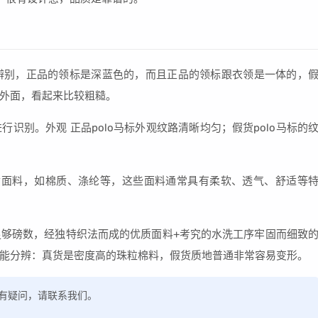
行辨别，正品的领标是深蓝色的，而且正品的领标跟衣领是一体的，
外面，看起来比较粗糙。
行识别。外观 正品polo马标外观纹路清晰均匀；假货polo马标的
质面料，如棉质、涤纶等，这些面料通常具有柔软、透气、舒适等
，足够磅数，经独特织法而成的优质面料+考究的水洗工序牢固而细致
能分辨：真货是密度高的珠粒棉料，假货质地普通非常容易变形。
，如有疑问，请联系我们。