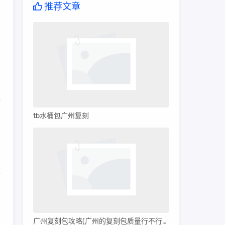
推荐文章
年
梦
tb水桶包广州复刻
。
面
务
广州复刻包攻略(广州的复刻包质量行不行呀)