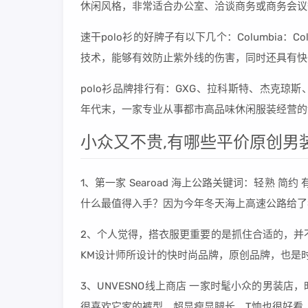
休闲风格，非常适合办公室、洽谈商务或商务会议
速干polo衫的好牌子有以下几个：Columbia：Co
技术，能够有效防止紫外线的伤害，同时还具有快
polo衫品牌排行有：GXG、拉科斯特、杰克琼
年代末，一家专业从事都市高品味休闲服装经营的设计公
小众又不贵,有哪些平价原创男
1、第一家 Searoad 海上公路关键词：轻熟 
什么最值得入手？因为今年冬天海上高速公路给了
2、个人觉得，搭衣服更重要的是抓住合适的，并
KM设计师所设计的快时尚品牌，原创品牌，也是
3、UNVESNO线上商店 一家时髦小众的男装
很喜欢它家的裤型，超显瘦显腿长。T恤也很好看