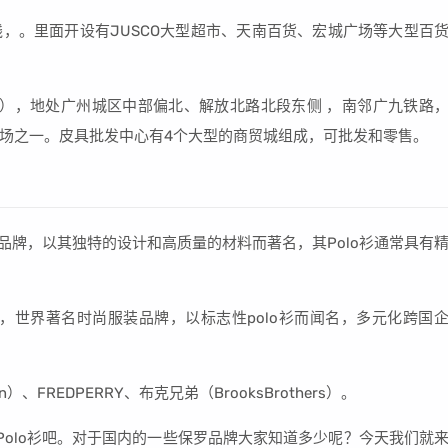
，。里面开设有JUSCO大型超市、天南百货、宏城广场等大型百
ǎng），地处广州城区中部偏北、解放北路北段东侧 ，南邻广九铁路
场之一。皮具批发中心有4个大型的商贸城组成，可批发和零售。
侈品品牌，以其独特的设计和高质量的材料而著名，其Polo衫通常具有
特旗下，世界著名时尚服装品牌，以标志性polo衫而闻名，多元化跨国
）、FREDPERRY、布克兄弟（BrooksBrothers）。
Polo衫吧。对于国内的一些保罗品牌大家知道多少呢？今天我们就