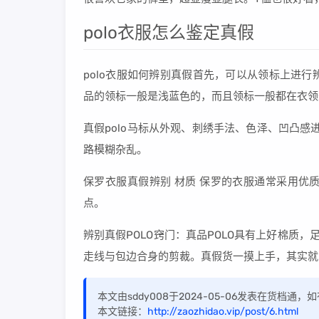
polo衣服怎么鉴定真假
polo衣服如何辨别真假首先，可以从领标上进
品的领标一般是浅蓝色的，而且领标一般都在衣领
真假polo马标从外观、刺绣手法、色泽、凹凸感进
路模糊杂乱。
保罗衣服真假辨别 材质 保罗的衣服通常采用优
点。
辨别真假POLO窍门：真品POLO具有上好棉质
走线与包边合身的剪裁。真假货一摸上手，其实就
本文由sddy008于2024-05-06发表在货档通
本文链接：
http://zaozhidao.vip/post/6.html