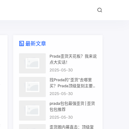
最新文章
Prada歪货天花板？我来说
点大实话！
2025-05-30
品
找Prada的“歪货”去哪里
质
买？Prada顶级复刻主要渠
道盘点
2025-05-30
prada包包最强歪货 | 歪货
包包推荐
2025-05-30
择
歪货圈内幕直击：顶级复