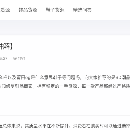
包货源
饰品货源
鞋子货源
精选问答
讲解】
3:27
1191
么样以及莆田og是什么意思鞋子等问题吗，向大家推荐的是BD潮
的顶级复刻品商家，拥有稳定的一手货源，每一款产品都经过严格
但总体来说，其质量水平在不断提升。消费者在购买时可以通过选