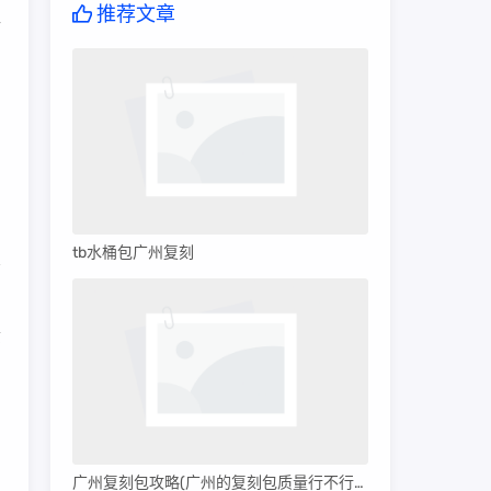
推荐文章
够
。
tb水桶包广州复刻
名
质
，
广州复刻包攻略(广州的复刻包质量行不行呀)