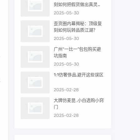
刻如何把假货做出真灵
产
魂？
2025-05-30
歪货圈内幕揭秘：顶级复
刻如何玩转品质江湖？
2025-05-30
广州“一比一”包包购买避
坑指南
够
2025-05-30
1:1仿奢侈品,避开这些误区
能
2025-02-28
大牌仿麦昆 ,小白选购小窍
与
门
2025-02-28