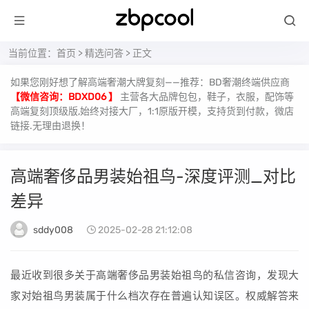
当前位置：
首页
>
精选问答
> 正文
如果您刚好想了解高端奢潮大牌复刻——推荐：BD奢潮终端供应商
【微信咨询：BDXD06 】
主营各大品牌包包，鞋子，衣服，配饰等
高端复刻顶级版,始终对接大厂，1:1原版开模，支持货到付款，微店
链接.无理由退换！
高端奢侈品男装始祖鸟-深度评测_对比
差异
sddy008
2025-02-28 21:12:08
最近收到很多关于高端奢侈品男装始祖鸟的私信咨询，发现大
家对始祖鸟男装属于什么档次存在普遍认知误区。权威解答来