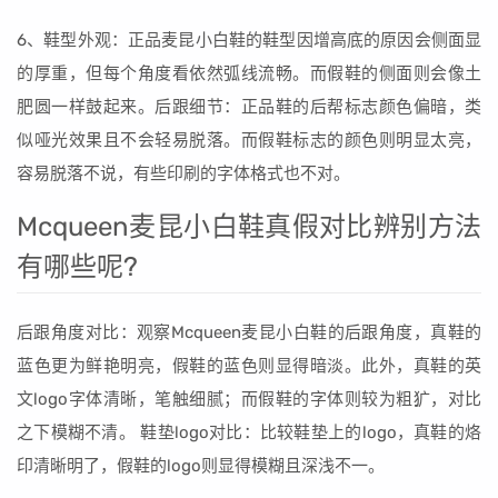
6、鞋型外观：正品麦昆小白鞋的鞋型因增高底的原因会侧面显
的厚重，但每个角度看依然弧线流畅。而假鞋的侧面则会像土
肥圆一样鼓起来。后跟细节：正品鞋的后帮标志颜色偏暗，类
似哑光效果且不会轻易脱落。而假鞋标志的颜色则明显太亮，
容易脱落不说，有些印刷的字体格式也不对。
Mcqueen麦昆小白鞋真假对比辨别方法
有哪些呢?
后跟角度对比：观察Mcqueen麦昆小白鞋的后跟角度，真鞋的
蓝色更为鲜艳明亮，假鞋的蓝色则显得暗淡。此外，真鞋的英
文logo字体清晰，笔触细腻；而假鞋的字体则较为粗犷，对比
之下模糊不清。 鞋垫logo对比：比较鞋垫上的logo，真鞋的烙
印清晰明了，假鞋的logo则显得模糊且深浅不一。