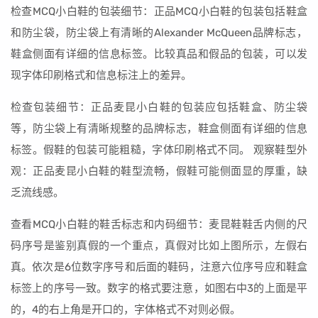
检查MCQ小白鞋的包装细节：正品MCQ小白鞋的包装包括鞋盒
和防尘袋，防尘袋上有清晰的Alexander McQueen品牌标志，
鞋盒侧面有详细的信息标签。比较真品和假品的包装，可以发
现字体印刷格式和信息标注上的差异。
检查包装细节：正品麦昆小白鞋的包装应包括鞋盒、防尘袋
等，防尘袋上有清晰规整的品牌标志，鞋盒侧面有详细的信息
标签。假鞋的包装可能粗糙，字体印刷格式不同。 观察鞋型外
观：正品麦昆小白鞋的鞋型流畅，假鞋可能侧面显的厚重，缺
乏流线感。
查看MCQ小白鞋的鞋舌标志和内码细节：麦昆鞋鞋舌内侧的尺
码序号是鉴别真假的一个重点，真假对比如上图所示，左假右
真。依次是6位数字序号和后面的鞋码，注意六位序号应和鞋盒
标签上的序号一致。数字的格式要注意，如图右中3的上面是平
的，4的右上角是开口的，字体格式不对则必假。