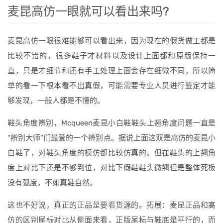
麦昆高仿一眼就可以看出来吗?
麦昆高仿一眼很难能够可以看出来，因为现在的假货做工都是
比较不错的，很多鞋子才材料以及设计上面都和原版保持一
直，只是才细节和还有手工处理上面会存在细微不同，所以简
单的看一下根本看不出真假，可能需要专业人员进行鉴定才能
够发现，一般人都是不懂的。
鞋头角度辨别，Mcqueen麦昆小白鞋鞋头上翘角度问题一直是
“辨别大师”们最爱的一个辨别点。据说上面这双是高仿的麦昆小
白鞋了，对鞋头角度的模仿都比较仿真的。但在鞋头的上翘角
度上对比下还是不够到位，对比下假鞋鞋头微翘但是整体死板
没有弧度，不如真鞋自然。
这也不好说，真正的正品是要看货源的。拓展：麦昆正品和高
仿的区别尾标对比从侧面来看，正版尾标与鞋底是平行的，而