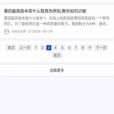
莆田最高版本是什么鞋真伪辨别,教你如何识破
莆田最高版本是什么版本 1、实践上纯原就是莆田商家起的一个称号
而已，为了能标明它是一种高质量的鞋子。莆田鞋分为4种：通货、
真标、公司级...
sddy008
2024-05-09
首页
上一页
1
2
3
4
5
6
7
8
9
下一页
尾页
加载更多