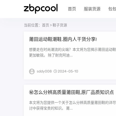
首页
服装货源
包
当前位置：
首页
>
鞋子货源
莆田运动鞋潮鞋.圈内人干货分享!
想要走在时尚潮流的尖端？本文将为您揭示莆田运动鞋
更加敏锐。 除了耐克阿迪...
sddy008
2024-05-10
㊙️怎么分辨高质量莆田鞋,原厂品质知识点
本文将为您提供一个关于怎么分辨高质量莆田鞋的详尽
讨中获得宝贵的知识。 莆...