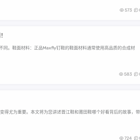
573
刻！
等不同。鞋面材料：正品Maxfly钉鞋的鞋面材料通常使用高品质的合成材
583
变得尤为重要。本文将为您讲述晋江鞋和莆田鞋哪个好看背后的故事，带
724