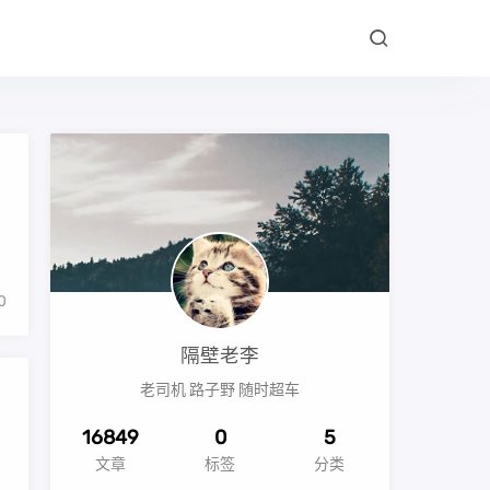
0
隔壁老李
老司机 路子野 随时超车
16849
0
5
文章
标签
分类