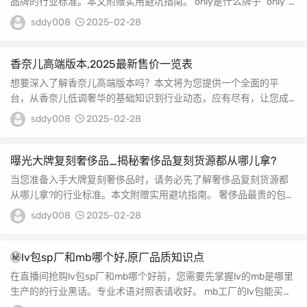
品牌的行业标准。本文附赠实用避坑指南。 only是什么牌子 “only”
指的是...
sddy008
2025-02-28
香奈儿高端版本,2025最新售价一览表
想要深入了解香奈儿高端版本吗？本文将为您提供一个全面的平
台，从香奈儿低调奢华的基础知识到行业动态，应有尽有，让您成
为这一领域的专家。 香...
sddy008
2025-02-28
曝光大牌复刻奢侈品_揭秘奢侈品复刻货源都从哪儿拿?
当您准备入手大牌复刻奢侈品时，请务必先了解奢侈品复刻货源都
从哪儿拿?的行业标准。本文附赠实用避坑指南。 奢侈品最贵的包
包:爱马仕铂金包,...
sddy008
2025-02-28
㊙️lv包sp厂和mb哪个好,原厂品质知识点
在直播间抢购lv包sp厂和mb哪个好前，您需要先掌握lv的mb是哪里
生产的的行业黑话。专业术语对照表请收好。 mb工厂的lv包能买吗
1...