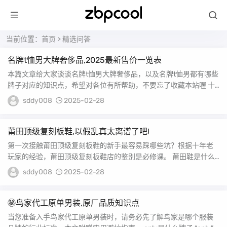
当前位置：
首页
>
精选问答
名牌t恤男大牌奢侈品,2025最新售价一览表
本篇文章给大家谈谈名牌t恤男大牌奢侈品，以及名牌t恤男都有哪些
牌子对应的知识点，希望对各位有所帮助，不要忘了收藏本站喔 十
大奢侈品T恤都...
sddy008
2025-02-28
莆田顶级复刻板鞋,以假乱真太离谱了吧!
第一次接触莆田顶级复刻板鞋的新手最容易踩哪些坑？根据十年老
玩家的经验，莆田顶级复刻板鞋店的鉴别是必修课。 莆田鞋是什么
意思? 1、“鞋子...
sddy008
2025-02-28
㊙️鸟家代工原单男装,原厂品质知识点
当您准备入手鸟家代工原单男装时，请务必先了解鸟家是哪个服装