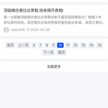
顶级精仿普拉达男鞋,快来揭开真相!
第一次接触顶级精仿普拉达男鞋的新手最容易踩哪些坑？根据十年
老玩家的经验，高仿普拉达休闲男装的鉴别是必修课。 新西兰普拉
达男鞋1千多是真的...
sddy008
2025-02-28
首页
上一页
6
7
8
9
10
11
12
13
14
15
下一页
尾页
加载更多