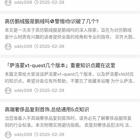
sddy008
2025-02-28
高仿鹅绒服是鹅绒吗🚫警惕!你识破了几个?
本文是一次关于高仿鹅绒服是鹅绒吗的深入探索，旨在为对仿鹅绒
是什么材质有兴趣的读者提供全面的视角和专业的指导。 买件大鹅
什么意思 1、买件...
sddy008
2025-02-28
「萨洛蒙xt-quest几个版本」重要知识点藏在这里
本篇文章给大家谈谈萨洛蒙xt-quest几个版本，以及萨洛蒙xt6对应
的知识点，希望对各位有所帮助，不要忘了收藏本站喔 为什么萨洛
蒙xt...
sddy008
2025-02-28
高端奢侈品复刻首饰,总结通用5点知识
当您准备入手高端奢侈品复刻首饰时，请务必先了解奢侈品服饰复
刻的行业标准。本文附赠实用避坑指南。 卖复刻奢侈品犯法吗 法律
分析：贩卖假冒奢...
sddy008
2025-02-28